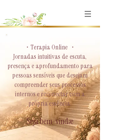
・Terapia Online ・
Jornadas intuitivas de escuta,
presença e aprofundamento para
pessoas sensíveis que desejam
compreender seus processos
internos e reconectar com a
própria essência.
Seja bem-vindæ