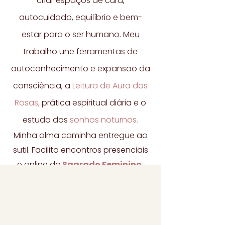
criar espaços de cura,
autocuidado, equilíbrio e bem-
estar para o ser humano. Meu
trabalho une ferramentas de
autoconhecimento e expansão da
consciência, a
Leitura de Aura das
Rosas,
prática espiritual diária e o
estudo dos
sonhos noturnos
.
Minha alma caminha entregue ao
sutil. Facilito encontros presenciais
e online do
Sagrado Feminino,
conduzindo diferentes experiências
que despertam a verdade interior.
Com presença, escuta amorosa e
coração aberto, acolho e