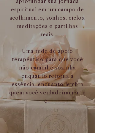
aprofundar sua jornada
espiritual em um campo de
acolhimento, sonhos, ciclos,
meditações e partilhas
reais.
Uma rede de apoio
terapêutico para que você
não caminhe sozinha
enquanto retorna à
essência, enquanto lembra
quem você verdadeiramente
é.
SAIBA MAIS