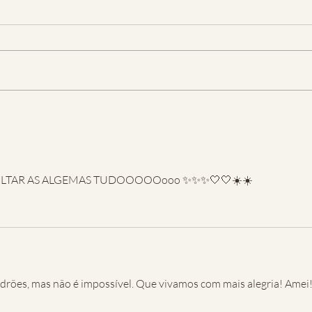
LTAR AS ALGEMAS TUDOOOOOooo ✨✨✨🤍🤍☀️☀️
adrões, mas não é impossível. Que vivamos com mais alegria! Amei!