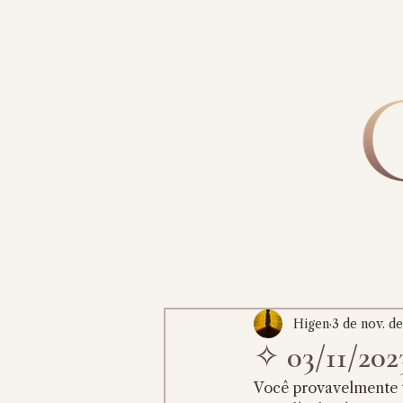
Higen
3 de nov. d
✧ 03/11/20
Você provavelmente te