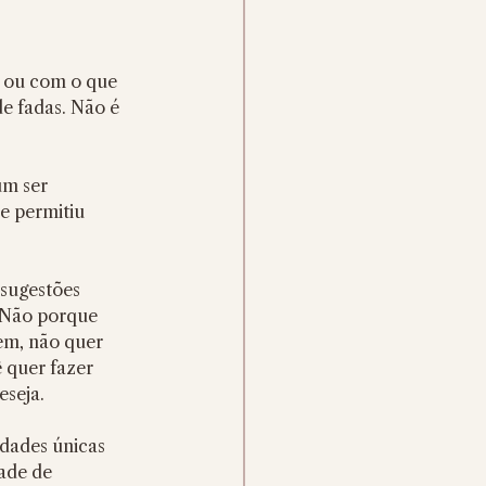
 ou com o que 
 fadas. Não é 
um ser 
e permitiu 
sugestões 
 Não porque 
m, não quer 
 quer fazer 
eseja.
dades únicas 
ade de 