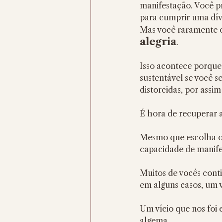
manifestação. Você pr
para cumprir uma dívi
Mas você raramente o
alegria
.
Isso acontece porque
sustentável se você s
distorcidas, por assi
É hora de recuperar a
Mesmo que escolha ou
capacidade de manifes
Muitos de vocês cont
em alguns casos, um v
Um vício que nos foi
algema.