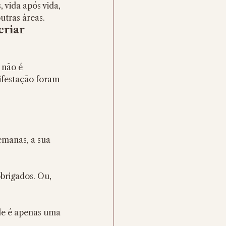
vida após vida, 
tras áreas. 
criar 
não é 
nifestação foram 
manas, a sua 
brigados. Ou, 
de é apenas uma 