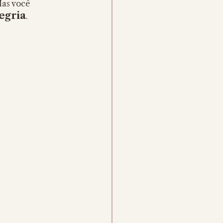
Mas você 
legria
. 