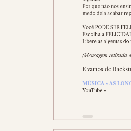
Por que não nos ensin
medo dela acabar re
Você PODE SER FELI
Escolha a FELICIDA
Libere as algemas do
(Mensagem retirada d
E vamos de Backstr
MÚSICA ⋆ AS LONG 
YouTube ⋆