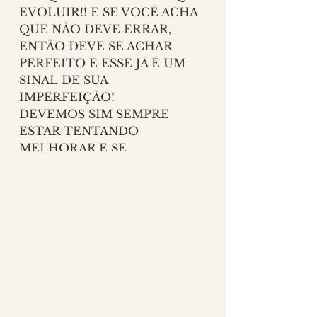
EVOLUIR!! E SE VOCÊ ACHA 
QUE NÃO DEVE ERRAR, 
ENTÃO DEVE SE ACHAR 
PERFEITO E ESSE JÁ É UM 
SINAL DE SUA 
IMPERFEIÇÃO! 
DEVEMOS SIM SEMPRE 
ESTAR TENTANDO 
MELHORAR E SE 
EMPENHAR MAS SEM A 
COBRANÇA DA PERFEIÇÃO 
POIS NA TERRA, NESSA 
DIMENSÃO, ELA NÃO 
EXISTE!
MÚSICA ⋆ RARIDADES ⋆ 
CLIQUE AQUI para ouvir no 
YouTube 