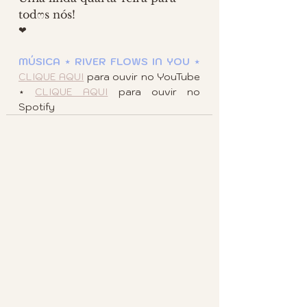
todෆs nós!
❤
MÚSICA ⋆ RIVER FLOWS IN YOU ⋆ 
CLIQUE AQUI
 para ouvir no YouTube 
⋆ 
CLIQUE AQUI
 para ouvir no 
Spotify
2 comentários
Escreva um comentário
Mais recente
andreia.peixoto.projetos