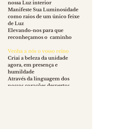
nossa Luz interior
Manifeste Sua Luminosidade 
como raios de um único feixe 
de Luz
Elevando-nos para que 
reconheçamos o  caminho
Venha a nós o vosso reino
Criai a beleza da unidade 
agora, em presença e 
humildade
Através da linguagem dos 
nossos corações despertos
E as mãos elevadas na direção 
da verdade divina
Que será lembrada com 
amorosidade 
Em tudo aquilo que fizermos.