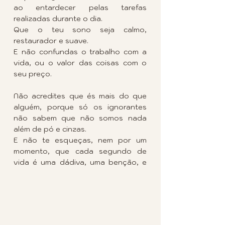
ao entardecer pelas tarefas 
realizadas durante o dia.
Que o teu sono seja calmo, 
restaurador e suave.
E não confundas o trabalho com a 
vida, ou o valor das coisas com o 
seu preço.
Não acredites que és mais do que 
alguém, porque só os ignorantes 
não sabem que não somos nada 
além de pó e cinzas.
E não te esqueças, nem por um 
momento, que cada segundo de 
vida é uma dádiva, uma benção, e 
que se fôssemos realmente 
corajosos, dançaríamos e 
cantaríamos de alegria quando 
tivéssemos consciência disso. 
Como uma pequena homenagem ao 