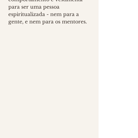
para ser uma pessoa 
espiritualizada - nem para a 
gente, e nem para os mentores. 
Quanto mais vamos adquirindo 
conhecimento, mais seguros 
vamos ficando, mas aquele 
nosso jeitinho, ah, esse é todo 
nosso.