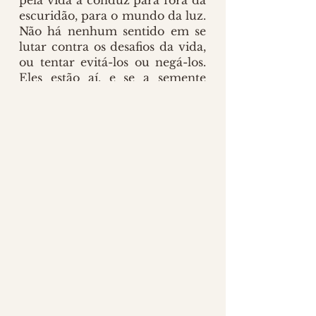
pela vida a conduz para fora da 
escuridão, para o mundo da luz. 
Não há nenhum sentido em se 
lutar contra os desafios da vida, 
ou tentar evitá-los ou negá-los. 
Eles estão aí, e se a semente 
deve transformar-se na flor, 
precisamos passar por eles. Seja 
corajoso o bastante para 
transformar-se na flor que você 
foi feito para ser.
Que todos vocês tenham uma 
linda quarta-feira! 
❤
MÚSICA ⋆ TRUE COLOURS ⋆ 
CLIQUE AQUI
 para ouvir no 