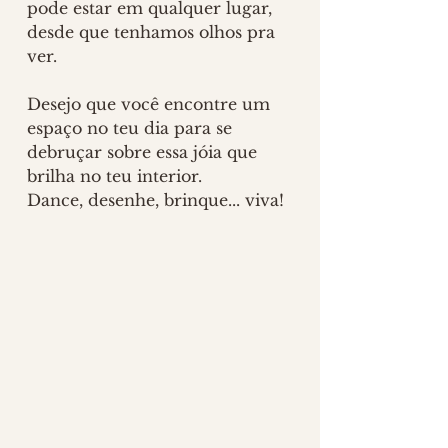
pode estar em qualquer lugar, 
desde que tenhamos olhos pra 
ver. 
Desejo que você encontre um 
espaço no teu dia para se 
debruçar sobre essa jóia que 
brilha no teu interior. 
Dance, desenhe, brinque... viva!
MÚSICA ⋆ I Hope You Dance ⋆ 
CLIQUE AQUI
 para ouvir no 
YouTube 
⋆ 
CLIQUE AQUI
 para 
ouvir no Spotify