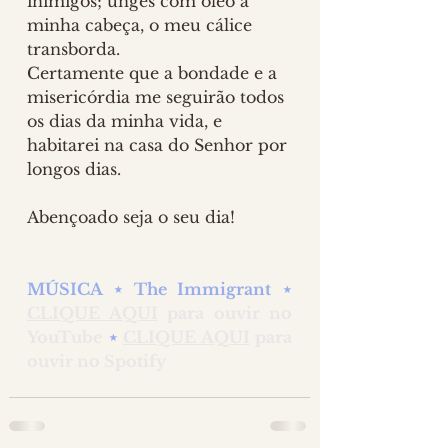
inimigos; unges com óleo a 
minha cabeça, o meu cálice 
transborda.
Certamente que a bondade e a 
misericórdia me seguirão todos 
os dias da minha vida, e 
habitarei na casa do Senhor por 
longos dias.
Abençoado seja o seu dia!
MÚSICA ⋆ The Immigrant ⋆ 
CLIQUE AQUI
 para ouvir no 
YouTube 
⋆ 
CLIQUE AQUI
 para 
ouvir no Spotify