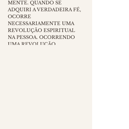
MENTE. QUANDO SE 
ADQUIRI A VERDADEIRA FÉ, 
OCORRE 
NECESSARIAMENTE UMA 
REVOLUÇÃO ESPIRITUAL 
NA PESSOA. OCORRENDO 
UMA REVOLUÇÃO 
ESPIRITUAL, OCORRE 
INFALIVELMENTE NA SUA 
VIDA PRÁTICA.
MÚSICA ⋆ POVOADA⋆ 
CLIQUE AQUI para ouvir no 
YouTube
⋆ 
CLIQUE AQUI para ouvir no 
Spotify