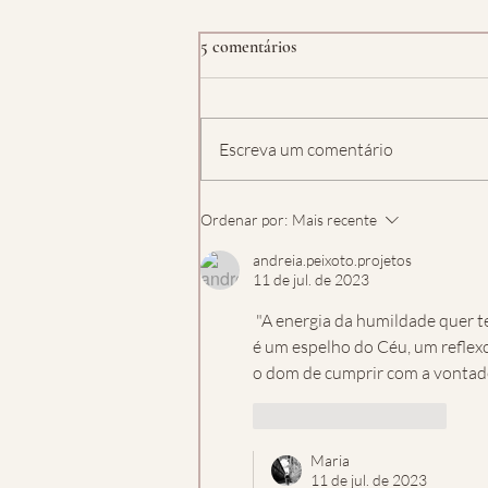
5 comentários
Escreva um comentário
Ordenar por:
Mais recente
andreia.peixoto.projetos
11 de jul. de 2023
 "A energia da humildade quer te presentear com a graça do servir, pois quando você integra que você 
é um espelho do Céu, um reflexo
o dom de cumprir com a vontade
Curtir
Responder
Maria
11 de jul. de 2023