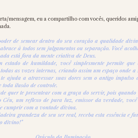
arta/mensagem, eu a compartilho com vocês, queridos amig
ada. 
poder de semear dentro do seu coração a qualidade divi
abrace à todos sem julgamentos ou separação. Você acolhe
ada está fora da mente criativa de Deus.
 estado de humildade, você simplesmente permite que c
todas as vozes internas, criando assim um espaço onde a 
e te ajuda a atravessar suas dores sem o antigo impulso d
toda ilusão de controle. 
e quer te presentear com a graça do servir, pois quando 
 Céu, um reflexo de pura luz, emissor da verdade, você 
e cumprir com a vontade divina. 
deira grandeza de seu ser real, receba esta essência e fu
o divino!"
Oráculo da Iluminação