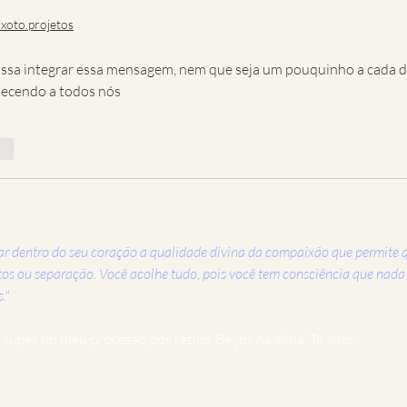
ixoto.projetos
ssa integrar essa mensagem, nem que seja um pouquinho a cada di
lecendo a todos nós
der
r dentro do seu coração a qualidade divina da compaixão que permite 
os ou separação. Você acolhe tudo, pois você tem consciência que nada
."
super no meu processo pós retiro. Beijos na alma. Te amo!