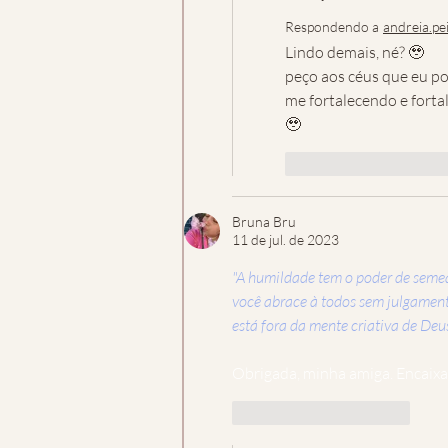
Respondendo a
andreia.pe
Lindo demais, né? 🥹
peço aos céus que eu po
me fortalecendo e forta
🥹
Curtir
Respon
Bruna Bru
11 de jul. de 2023
"A humildade tem o poder de semea
você abrace à todos sem julgament
está fora da mente criativa de Deus
Obrigada, minha amiga. Encaixa 
Curtir
Responder