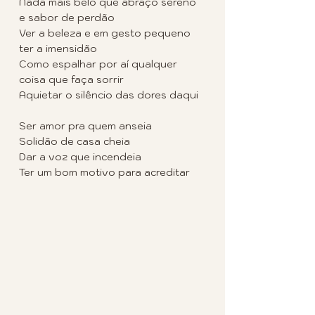
Nada mais belo que abraço sereno 
e sabor de perdão
Ver a beleza e em gesto pequeno 
ter a imensidão
Como espalhar por aí qualquer 
coisa que faça sorrir
Aquietar o silêncio das dores daqui
Ser amor pra quem anseia
Solidão de casa cheia
Dar a voz que incendeia
Ter um bom motivo para acreditar
Mais bonito, não há
Pode acreditar
Mais bonito, não há
Pode acreditar
Uma linda quarta-feira para todෆs 
nós!