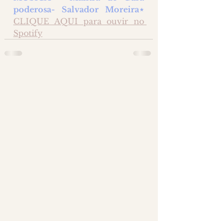
poderosa- Salvador Moreira⋆ 
CLIQUE AQUI para ouvir no 
Spotify
2 comentários
Escreva um comentário
Mais recente
Andreia Peixoto
11 de nov. de 2023
É  você na foto 
@aline.zagato
 ? LINDA
Editado