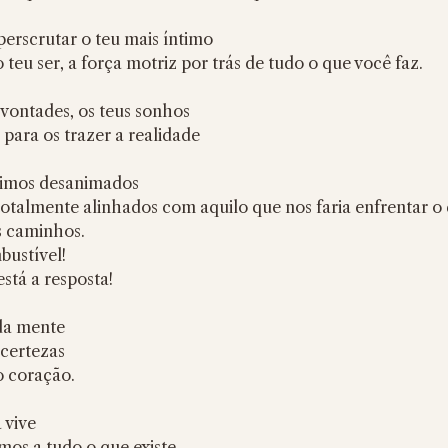
perscrutar o teu mais íntimo
 teu ser, a força motriz por trás de tudo o que você faz.
 vontades, os teus sonhos
para os trazer a realidade
timos desanimados
otalmente alinhados com aquilo que nos faria enfrentar o 
s caminhos.
bustível!
stá a resposta!
da mente
ncertezas
o coração.
 vive
mos a tudo o que existe