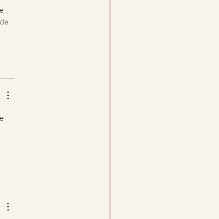
e 
de 
e 