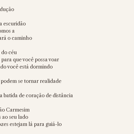
adução
a escuridão
omos a
iará o caminho
s do céu
 para que você possa voar
ndo você está dormindo
 podem se tornar realidade
 batida de coração de distância
ovão Carmesim
ao seu lado
zes estejam lá para guiá-lo