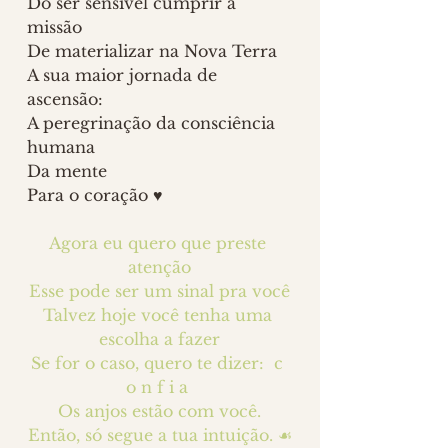
Do ser sensível cumprir a 
missão 
De materializar na Nova Terra 
A sua maior jornada de 
ascensão:
A peregrinação da consciência 
humana
Da mente 
Para o coração ♥
Agora eu quero que preste 
atenção
Esse pode ser um sinal pra você
Talvez hoje você tenha uma 
escolha a fazer
Se for o caso, quero te dizer:  c 
o n f i a 
Os anjos estão com você.
Então, só segue a tua intuição. ☙