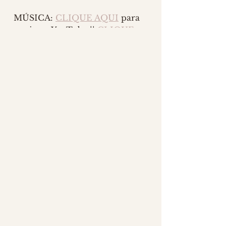
MÚSICA: 
CLIQUE AQUI
 para 
ouvir no YouTube || 
CLIQUE 
AQUI
 para ouvir no Spotify
Comentários