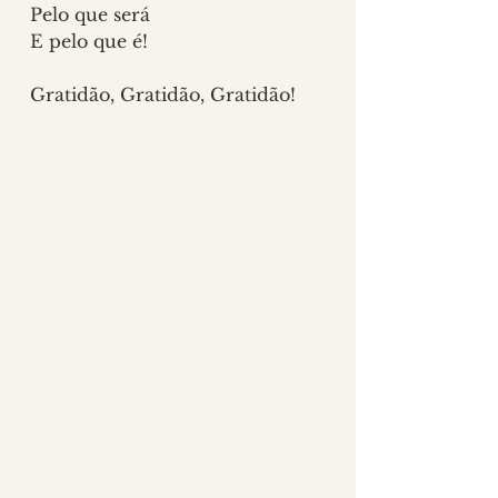
Pelo que será
E pelo que é!
Gratidão, Gratidão, Gratidão!
MÚSICA ⋆ Flauta de Cura 
Tibetana ⋆ 
CLIQUE AQUI
 para 
ouvir no YouTube 