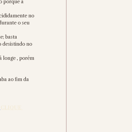
o porque a 
ecididamente no 
durante o seu 
 desistindo no 
á longe , porém 
aba ao fim da 
 
CLIQUE 