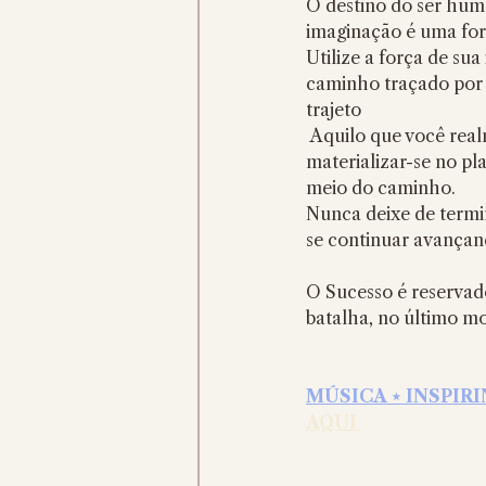
O destino do ser hum
imaginação é uma for
Utilize a força de su
caminho traçado por 
trajeto
 Aquilo que você realmente deseja já existe concretamente  em seu subconsciente; basta 
materializar-se no pl
meio do caminho.
Nunca deixe de termi
se continuar avançand
O Sucesso é reservado
batalha, no último m
MÚSICA ⋆ INSPIRI
AQUI 