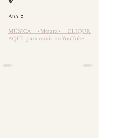
💖
Ana 🌷
MÚSICA ⋆Metara⋆ CLIQUE 
AQUI  para ouvir no YouTube
3 comentários
Escreva um comentário
Mais recente