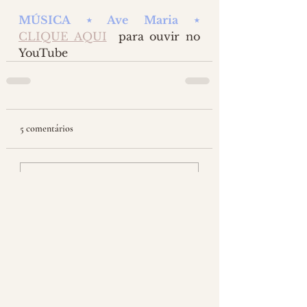
MÚSICA ⋆ Ave Maria ⋆ 
CLIQUE AQUI
  para ouvir no 
YouTube 
5 comentários
Escreva um comentário
Mais recente
Convidado:
17 de out. de 2023
No inicio da pandemia, adotei essa prática 
e a mantive por muito tempo...há cerca de 