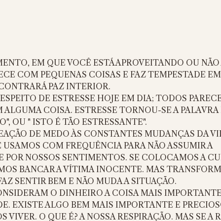
NTO, EM QUE VOCÊ ESTÁ APROVEITANDO OU NÃO A
ECE COM PEQUENAS COISAS E FAZ TEMPESTADE EM
CONTRARÁ PAZ INTERIOR. 
RESPEITO DE ESTRESSE HOJE EM DIA; TODOS PAREC
ALGUMA COISA. ESTRESSE TORNOU-SE A PALAVRA D
, OU " ISTO É TÃO ESTRESSANTE".
EAÇÃO DE MEDO ÀS CONSTANTES MUDANÇAS DA VID
E USAMOS COM FREQUÊNCIA PARA NÃO ASSUMIR A 
E POR NOSSOS SENTIMENTOS. SE COLOCAMOS A CU
MOS BANCAR A VÍTIMA INOCENTE. MAS TRANSFORM
FAZ SENTIR BEM E NÃO MUDA A SITUAÇÃO. 
NSIDERAM O DINHEIRO A COISA MAIS IMPORTANTE 
DE. EXISTE ALGO BEM MAIS IMPORTANTE E PRECIOSO
 VIVER. O QUE É? A NOSSA RESPIRAÇÃO. MAS SE A 