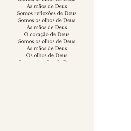
As mãos de Deus
Somos reflexões de Deus
Somos os olhos de Deus
As mãos de Deus
O coração de Deus
Somos os olhos de Deus
As mãos de Deus
Os olhos de Deus
Somos as mãos de Deus
Somos as mãos de Deus.
Essa é a letra de uma música 
chamada 
Hands
, vinda 
diretamente de 1998 para você, 
jovem - e para mim também.
Eu me lembrava do videoclipe 
dela, mas curiosamente 
trombei com ela esta semana, e 