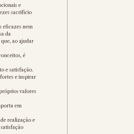
cionais e 
zes sacrifício 
sa da 
que, ao ajudar 
 e satisfação. 
ortes e inspirar 
róprios valores 
e realização e 
satisfação 