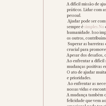
A difícil missão de a
práticos. Lidar com a
pessoal.
 Ajudar pode ser complicado, pois as circunstâncias variam, e encontrar soluções eficazes nem 
sempre é 
simples.No
 
humanidade. Isso impl
os outros, contribuím
 Superar as barreiras emocionais e práticas, como limitações de recursos ou preconceitos, é 
crucial para promover
Apesar dos desafios, 
Ao enfrentar a difícil
mudanças positivas 
O ato de ajudar muita
e prioridades.
 Ao enfrentar as necessidades dos outros, podemos reavaliar o que realmente importa em 
nossas vidas e encont
A mudança também oc
felicidade que vem ao