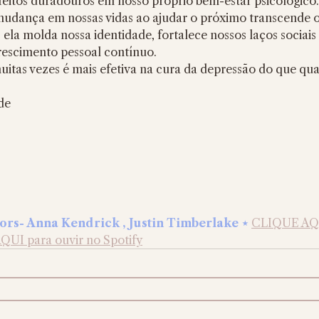
feitos duradouros em nosso próprio bem-estar psicológico.
 mudança em nossas vidas ao ajudar o próximo transcende o
; ela molda nossa identidade, fortalece nossos laços sociais
scimento pessoal contínuo. 
itas vezes é mais efetiva na cura da depressão do que qua
de
rs- Anna Kendrick , Justin Timberlake ⋆ 
CLIQUE AQUI
UI para ouvir no Spotify