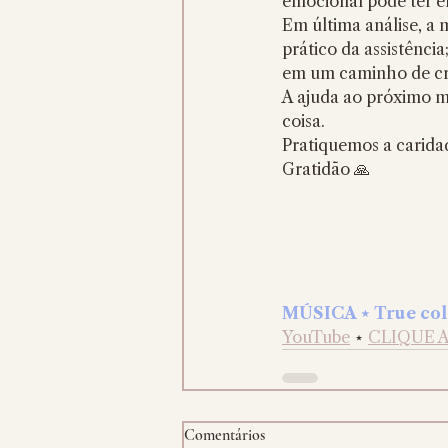
emocional pode ter e
Em última análise, a
prático da assistência
em um caminho de cre
A ajuda ao próximo mu
coisa.
Pratiquemos a carida
Gratidão 🙏
MÚSICA ⋆ True colo
YouTube
 ⋆ 
CLIQUE AQ
Comentários