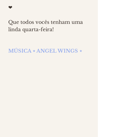
❤
Que todos vocês tenham uma 
linda quarta-feira!
MÚSICA ⋆ ANGEL WINGS ⋆ 
CLIQUE AQUI 
 para ouvir no 
YouTube
Posts Anteriores
3 comentários