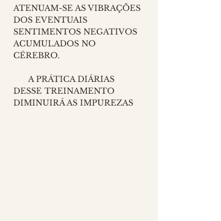
ATENUAM-SE AS VIBRAÇÕES 
DOS EVENTUAIS 
SENTIMENTOS NEGATIVOS 
ACUMULADOS NO 
CÉREBRO. 
      A PRÁTICA DIÁRIAS 
DESSE TREINAMENTO 
DIMINUIRÁ AS IMPUREZAS 
DA MENTE, DA MESMA 
FORMA QUE O BANHO 
DIÁRIO RETIRA AS 
IMPUREZAS DO CORPO. 🙏
MÚSICA ⋆ HERTZ PARA 
MANIFESTAÇÃO DOS 
SONHOS 