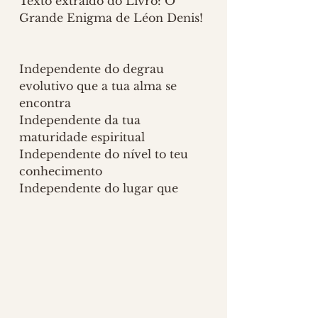
Texto extraído do Livro: O 
Grande Enigma de Léon Denis!
Independente do degrau 
evolutivo que a tua alma se 
encontra
Independente da tua 
maturidade espiritual
Independente do nível to teu 
conhecimento
Independente do lugar que 
você se coloca
Se o bem toca o teu coração
Se buscas amar, mesmo quando 
a injúria do mundo paira sobre 
teus ombros
Se anseias por um mundo novo 
e melhor