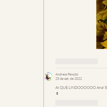
Curtir
Responder
Andreia Peixoto
25 de set. de 2022
AI QUE LINDOOOOOO Ana! E tão
🌷
Curtir
Responder