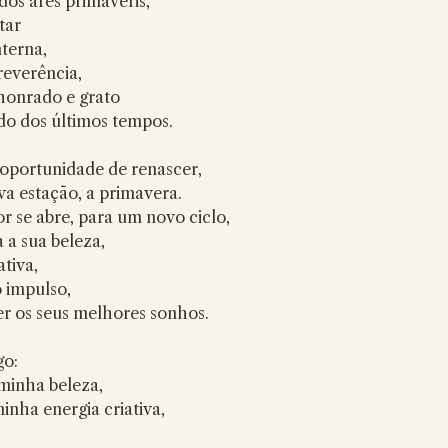
 dos ares primaveris,
tar
terna,
everência, 
honrado e grato
do dos últimos tempos.
a oportunidade de renascer,
va estação, a primavera.
r se abre, para um novo ciclo,
 a sua beleza,
ativa,
 impulso, 
cer os seus melhores sonhos.
go: 
 minha beleza,
inha energia criativa, 