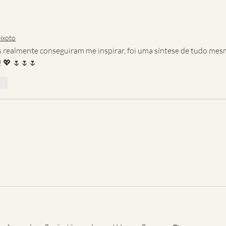
ixoto
s realmente conseguiram me inspirar, foi uma síntese de tudo mes
 💖 🌷🌷🌷
der