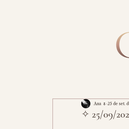
Ana 🌷
25 de set. 
✧ 25/09/20