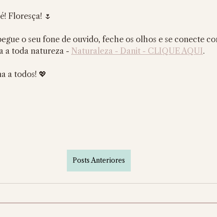
é! Floresça! 🌷
pegue o seu fone de ouvido, feche os olhos e se conecte c
 a toda natureza - 
Naturaleza - Danit - CLIQUE AQUI
.
 a todos! 💖
Posts Anteriores