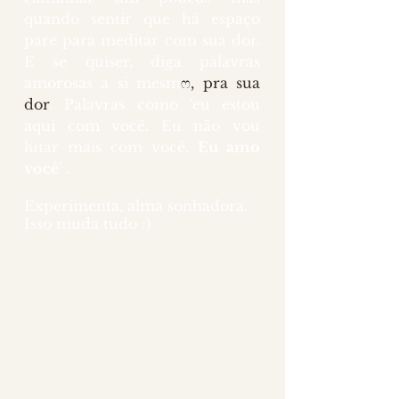
quando sentir que há espaço 
pare para meditar com sua dor. 
E se quiser, diga palavras 
amorosas a si mesm
ෆ, pra sua 
dor
. Palavras como 'eu estou 
aqui com você. Eu não vou 
lutar mais com você. 
Eu amo 
você
' .
Experimenta, alma sonhadora.
Isso muda tudo :)
MÚSICA: 
CLIQUE AQUI
 para 
ouvir no Spotify || 
CLIQUE 
AQUI
 para ouvir no Youtube