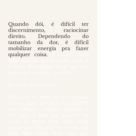
Quando dói, é difícil ter 
discernimento, raciocinar 
direito. Dependendo do 
tamanho da dor, é difícil 
mobilizar energia pra fazer 
qualquer coisa. 
É muito fácil 
falar mas só quem sente, sabe. E 
é bem desafiador ficar na dor 
sem cair na raiva, na luta. 
Eu bem sei como é.
Mas hoje eu senti de te convidar 
a fazer algo que tenho praticado 
nos últimos tempos quando a 
dor vem. E olha que quando ela 
vem, às vezes vem com tanta 
força que dói real no corpo, na 
pele. Mas tenho feito algo que 