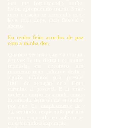
está me fortalecendo muito. 
Estou aprendendo muito. Sinto 
meu coração se tornando mais 
leve, mais doce, mais flexível e 
aberto. 
Eu tenho feito acordos de paz 
com a minha dor.
Quando percebo que ela tá aqui, 
em vez de me distrair ou tentar 
mudá-la, eu encontro um 
momento mais calmo e dedico 
alguns minutos pra prestar 
100% de atenção nela. Com 
carinho. É possível. E aí sinto 
onde
 no corpo incomoda, como 
incomoda. Sem tentar entender 
por que. Eu simplesmente fico 
ali, sentindo, respirando por um 
tempo, e quando eu solto o ar 
eu esteeendo a expiração. 