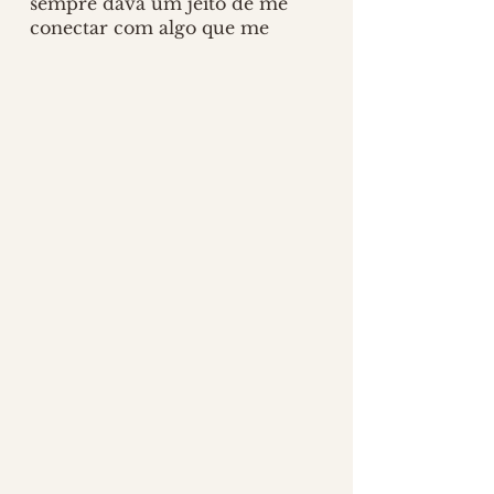
sempre dava um jeito de me 
conectar com algo que me 
fazia bem. 
Ele diz que por isso 
conseguiram conciliar que o 
funeral acontecesse no pôr do 
sol, pois assim eu não sentiria a 
passagem, e seria mais 
tranquilo para mim. 