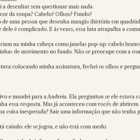
i a desenhar sem questionar mais nada.
 cor da roupa? Cabelo? Olhos? Fundo?
o de uma pessoa que desenha mangás (história em quadrinh
ir dele é complicado. E às vezes, essa luta atrapalha a com
ciam na minha cabeça como janelas pop-up: cabelo branco,
e linhas de movimento no fundo. Não se preocupe com a ro
tava colocando minha assinatura, fechei os olhos e pergun
uivo e mandei para a Andreia. Ela perguntou se ele estava c
nha essa resposta. Mas já aconteceu com vocês de abrirem 
guma coisa inesperada? Sair uma informação que não tenha 
tá caindo: ele se jogou, e não está com medo. 