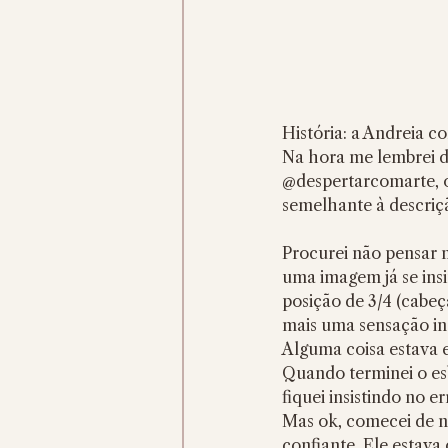
História: a Andreia 
Na hora me lembrei 
@despertarcomarte, on
semelhante à descriçã
Procurei não pensar m
uma imagem já se ins
posição de 3/4 (cabeç
mais uma sensação in
Alguma coisa estava 
Quando terminei o esb
fiquei insistindo no e
Mas ok, comecei de n
confiante. Ele estava