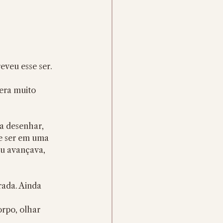
veu esse ser. 
 
era muito 
a desenhar, 
e ser em uma 
eu avançava, 
rada. Ainda 
rpo, olhar 