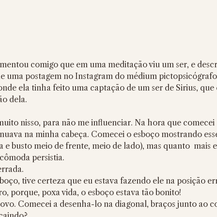
comentou comigo que em uma meditação viu um ser, e descre
de uma postagem no Instagram do médium pictopsicógrafo
de ela tinha feito uma captação de um ser de Sirius, que 
o dela.  
uito nisso, para não me influenciar. Na hora que comecei 
inuava na minha cabeça. Comecei o esboço mostrando ess
a e busto meio de frente, meio de lado), mas quanto  mais 
cômoda persistia.
errada.
oço, tive certeza que eu estava fazendo ele na posição er
rro, porque, poxa vida, o esboço estava tão bonito!
ovo. Comecei a desenha-lo na diagonal, braços junto ao co
 caindo?