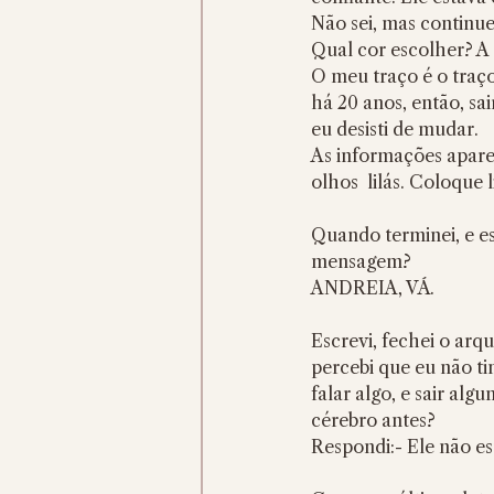
Não sei, mas continue
Qual cor escolher? A
O meu traço é o traç
há 20 anos, então, sa
eu desisti de mudar.
As informações apare
olhos  lilás. Coloqu
Quando terminei, e es
mensagem?
ANDREIA, VÁ.
Escrevi, fechei o arq
percebi que eu não ti
falar algo, e sair al
cérebro antes?
Respondi:- Ele não es