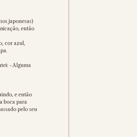
os japonesas) 
unicação, então 
 cor azul, 
upa.
tei: - Alguma 
aindo, e então 
a boca para 
passado pelo seu 