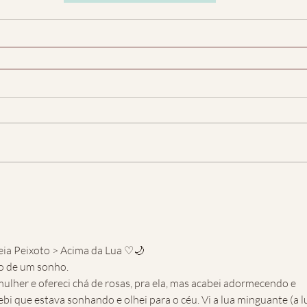
ia Peixoto > Acima da Lua ♡🌙
o de um sonho. 
lher e ofereci chá de rosas, pra ela, mas acabei adormecendo e 
i que estava sonhando e olhei para o céu. Vi a lua minguante (a l