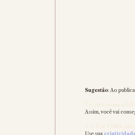
Sugestão
: Ao public
1 ☆  Seu nome e DA
Assim, você vai conse
2 ☆  Um TEMA para
Use sua 
criatividad