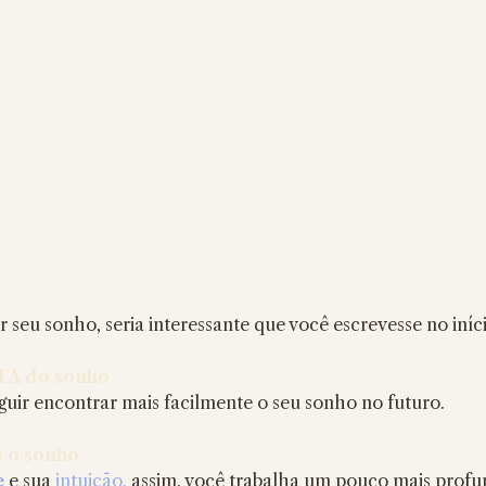
ar seu sonho, seria interessante que você escrevesse no iní
TA do sonho 
guir encontrar mais facilmente o seu sonho no futuro.
 o sonho
e
 e sua 
intuição,
 assim, você trabalha um pouco mais prof