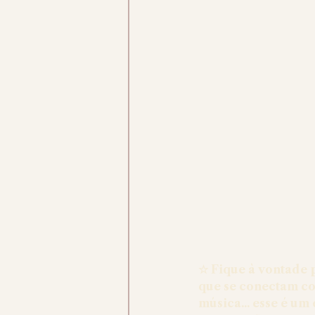
☆ Fique à vontade 
que se conectam co
música... esse é um