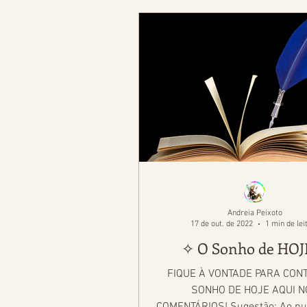
Andreia Peixoto
17 de out. de 2022
1 min de lei
✧ O Sonho de HOJ
FIQUE À VONTADE PARA CON
SONHO DE HOJE AQUI 